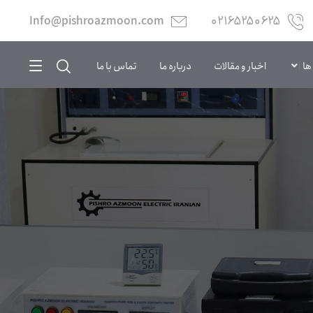
Info@pishroazmoon.com
02165250625
ها
اخبار و مقالات
درباره ما
تماس با ما