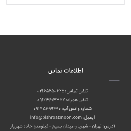
اطلاعات تماس
تلفن تماس:
02165250625
تلفن همراه:
09124613357
شماره واتس آپ:
09175499490
ایمیل:
info@pishroazmoon.com
آدرس:
تهران – شهریار- میدان بسیج – کیلومتر1 جاده شهریار