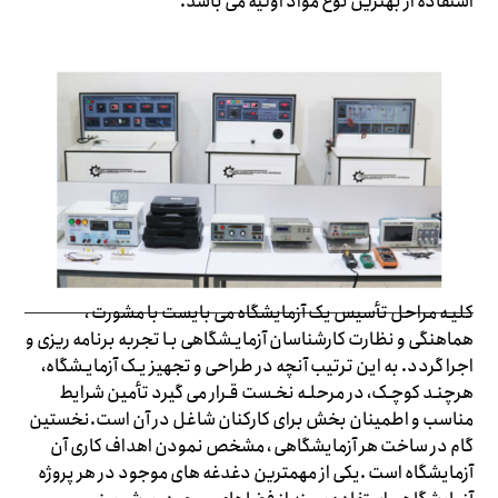
استفاده از بهترین نوع مواد اولیه می باشد.
کلیـه مراحل تأسیس یک آزمایشگاه می بایست با مشورت ،
هماهنگی و نظارت کارشناسان آزمایـشگاهی بـا تجربه برنامه ریزی و
اجرا گردد. به این ترتیب آنچه در طراحی و تجهیز یـک آزمایـشگاه،
هرچنـد کوچـک، در مرحلـه نخـست قـرار می گیرد تأمین شرایط
مناسب و اطمینان بخش برای کارکنان شاغل در آن است.نخستین
گام در ساخت هر آزمایشگاهی ، مشخص نمودن اهداف کاری آن
آزمایشگاه است .یکی از مهمترین دغدغه های موجود در هر پروژه