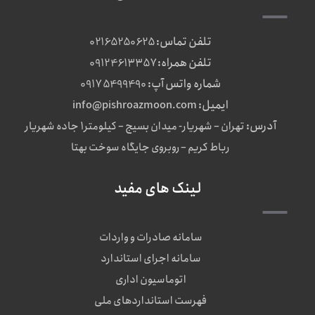
تلفن تماس:
02165250625
تلفن همراه:
09124613357
شماره واتس آپ:
09175499490
ایمیل:
info@pishroazmoon.com
آدرس:
تهران – شهریار- میدان بسیج – کیلومتر1 جاده شهریار
رباط کریم – روبروی جایگاه سوخت بهتا
لینک های مفید
سامانه صادرات و واردات
سامانه اجرای استاندارد
اتوماسیون اداری
فهرست استانداردهای ملی